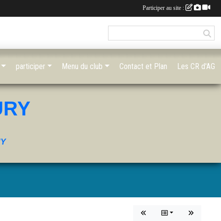
Participer au site :
participer
Menu du club
Contact et Plan
Les CR d'AG
URY
UY