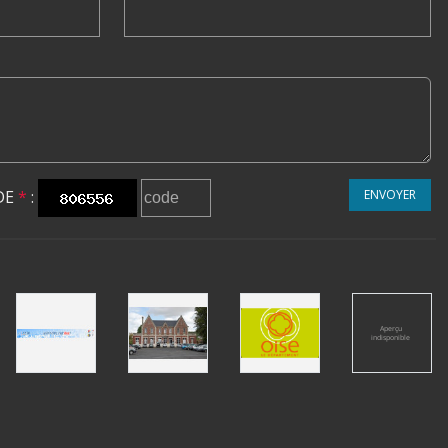
DE
*
:
ENVOYER