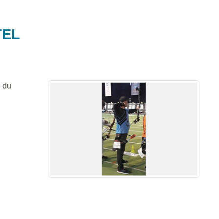
TEL
e du