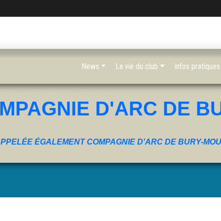
News
La vie du club
infos pratiques
MPAGNIE D'ARC DE B
PPELÉE ÉGALEMENT COMPAGNIE D'ARC DE BURY-MO