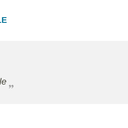
LE
le