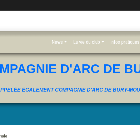
News
La vie du club
infos pratiques
MPAGNIE D'ARC DE B
PPELÉE ÉGALEMENT COMPAGNIE D'ARC DE BURY-MO
nale