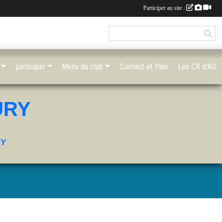
Participer au site :
participer
Menu du club
Contact et Plan
Les CR d'AG
URY
UY