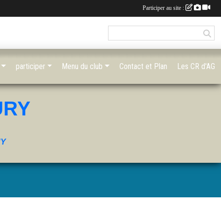
Participer au site :
participer
Menu du club
Contact et Plan
Les CR d'AG
URY
UY