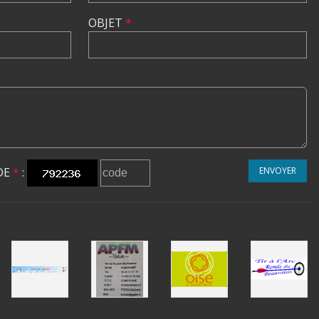
OBJET
*
DE
*
:
ENVOYER