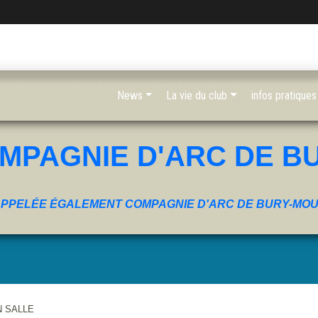
News
La vie du club
infos pratiques
MPAGNIE D'ARC DE B
PPELÉE ÉGALEMENT COMPAGNIE D'ARC DE BURY-MO
N SALLE