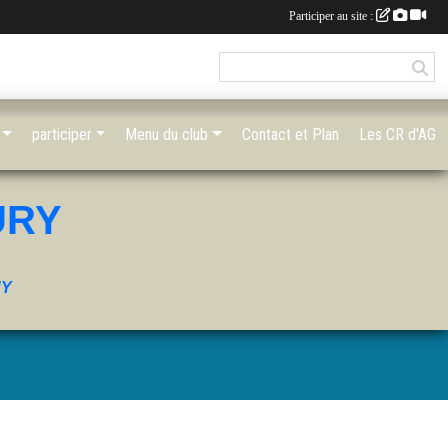
Participer au site :
participer
Menu du club
Contact et Plan
Les CR d'AG
URY
UY