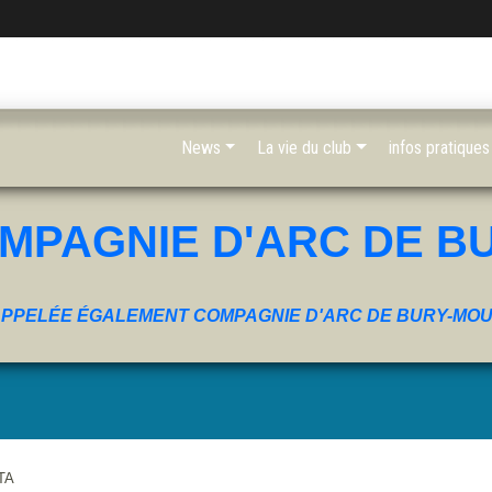
News
La vie du club
infos pratiques
MPAGNIE D'ARC DE B
PPELÉE ÉGALEMENT COMPAGNIE D'ARC DE BURY-MO
TA