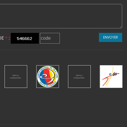
DE
*
:
ENVOYER